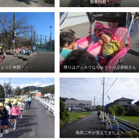
無事到着！
ちょっと休憩・・・
帰りはグッスリなちゅうりっぷ赤組さん
島田二中が見えてきたよ！