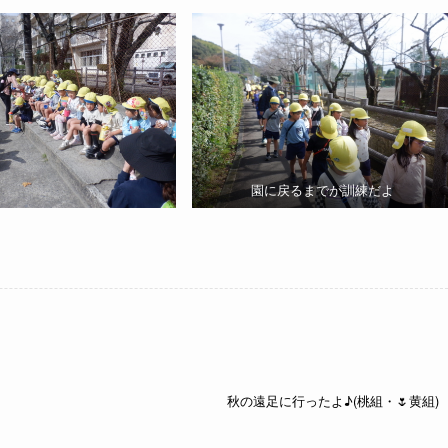
園に戻るまでが訓練だよ
）
秋の遠足に行ったよ♪(桃組・🌷黄組)