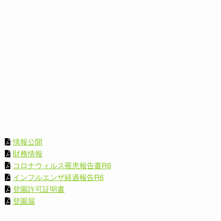
情報公開
財務情報
コロナウィルス罹患報告書R6
インフルエンザ経過報告R6
登園許可証明書
登園届