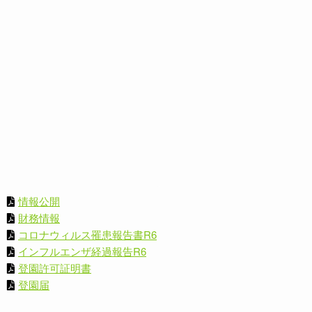
情報公開
財務情報
コロナウィルス罹患報告書R6
インフルエンザ経過報告R6
登園許可証明書
登園届