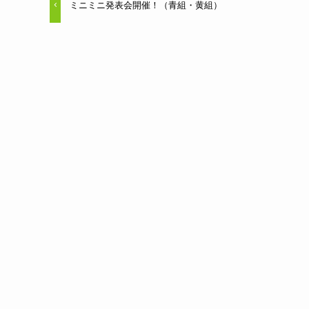
ミニミニ発表会開催！（青組・黄組）