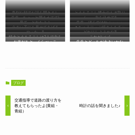
真剣な顔でお話を聞きまし
とうもろこし博士のもぎ取り
先生 ちょっと押さえてて!
ん～ 力を込めて‼
た。
講座
見て、とれたよ！
先生 ぼくのはねぇ・・・
小さい子にも見せてあげる
🌷ちゅうりっぷ組さんもチャ
やった～‼
どれにしようかな⁈
よ。
レンジ
特大とうもろこしは2人で力を
これがいい!
お友だちと くらべっこ
先生とどっちが大きいかな
合わせて…
ブログ
交通指導で道路の渡り方を
教えてもらったよ(黄組・
時計の話を聞きました♪
青組）