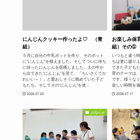
にんじんクッキー作ったよ♡ （青
お楽しみ保
組）
組）その➀
５月に自分の牛乳ポットを作り、そのポット
いつもと違う
に“にんじん”を植えました。そしてついに待ち
ちは更に盛り
に待ったにんじんを収穫しました。土の中か
てきた子ども
ら出てきた“にんじん”を見て、「ちいさくてか
育のテーマは
わいい～！」と愛おしそうに眺めていた子ど
です。様々な
もたち。そしてその“にんじん”を使...
楽しい時間を過
2026.07.24
2026.07.17
お知らせ