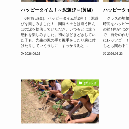
ハッピータイム！～泥遊び～(黄組)
ハッピータイ
6月19日(金)、ハッピータイム第2弾！！泥遊
クラスの垣根
びを楽しみました！ 園庭の土とは違う田ん
時間をハッピ
ぼの泥を提供していただき、いつもとは違う
の第1弾が”七
感触を楽しみました。初めはどきどきしてい
で、自分の作
た子も、先生の泥の手と握手をしたり腕に付
にレッツゴー
けたりしていくうちに、すっかり泥と...
ちとも関わるこ
2026.06.23
2026.06.23
お知らせ