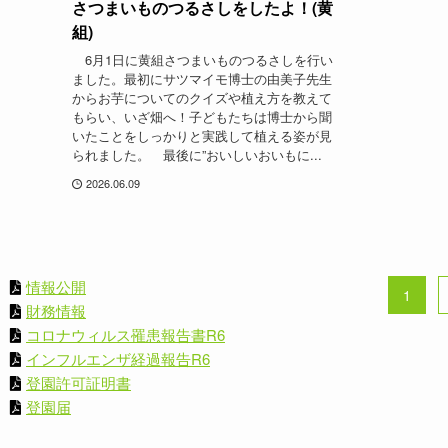
さつまいものつるさしをしたよ！(黄
組)
6月1日に黄組さつまいものつるさしを行い
ました。最初にサツマイモ博士の由美子先生
からお芋についてのクイズや植え方を教えて
もらい、いざ畑へ！子どもたちは博士から聞
いたことをしっかりと実践して植える姿が見
られました。 最後に”おいしいおいもに...
2026.06.09
情報公開
1
財務情報
コロナウィルス罹患報告書R6
インフルエンザ経過報告R6
登園許可証明書
登園届