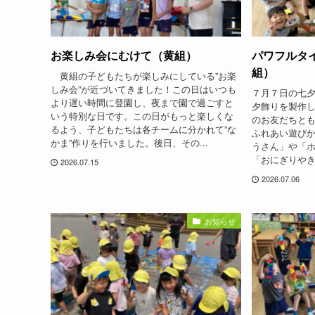
お楽しみ会にむけて（黄組）
パワフルタ
組）
黄組の子どもたちが楽しみにしている”お楽
しみ会”が近づいてきました！この日はいつも
７月７日の七
より遅い時間に登園し、夜まで園で過ごすと
夕飾りを製作
いう特別な日です。この日がもっと楽しくな
のお友だちと
るよう、子どもたちは各チームに分かれて”な
ふれあい遊び
かま”作りを行いました。後日、その...
うさん」や「
「おにぎりやき
2026.07.15
2026.07.06
お知らせ