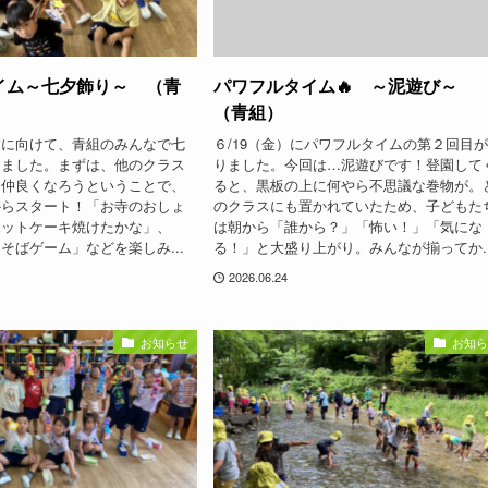
イム～七夕飾り～ （青
パワフルタイム🔥 ～泥遊び～
（青組）
夕に向けて、青組のみんなで七
６/19（金）にパワフルタイムの第２回目
しました。まずは、他のクラス
りました。今回は…泥遊びです！登園して
も仲良くなろうということで、
ると、黒板の上に何やら不思議な巻物が。
からスタート！「お寺のおしょ
のクラスにも置かれていたため、子どもた
ホットケーキ焼けたかな」、
は朝から「誰から？」「怖い！」「気にな
そばゲーム」などを楽しみ...
る！」と大盛り上がり。みんなが揃ってか..
2026.06.24
お知らせ
お知ら