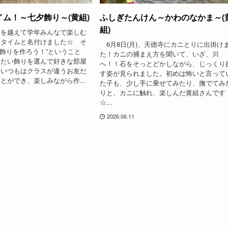
ム！～七夕飾り～(黄組)
ふしぎたんけん～かわのなかま～(
組)
を越えて学年みんなで楽しむ
ータイムと名付けました☆ そ
6月8日(月)、天徳寺にカニとりに出掛け
夕飾りを作ろう！”ということ
た！カニの捕まえ方を聞いて、いざ、川
りたい飾りを選んで好きな部屋
へ！！石をそっとどかしながら、じっくり
！いつもはクラスが違うお友だ
す姿が見られました。初めは怖いと言って
とができ、楽しみながら作...
た子も、少し手に乗せてみたり、撫でてみ
りと、カニに触れ、楽しんだ黄組さんです
☆...
2026.06.11