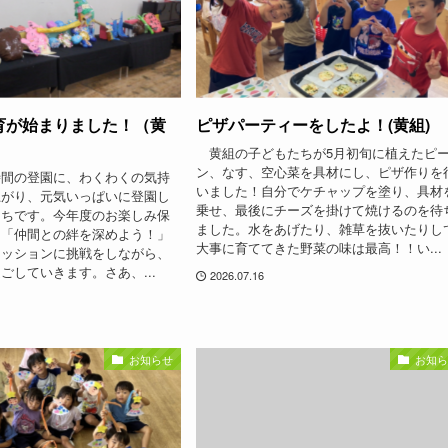
育が始まりました！（黄
ピザパーティーをしたよ！(黄組)
黄組の子どもたちが5月初旬に植えたピ
ン、なす、空心菜を具材にし、ピザ作りを
時間の登園に、わくわくの気持
いました！自分でケチャップを塗り、具材
上がり、元気いっぱいに登園し
乗せ、最後にチーズを掛けて焼けるのを待
たちです。今年度のお楽しみ保
ました。水をあげたり、雑草を抜いたりし
、「仲間との絆を深めよう！」
大事に育ててきた野菜の味は最高！！い...
ミッションに挑戦をしながら、
ごしていきます。さあ、...
2026.07.16
お知らせ
お知ら