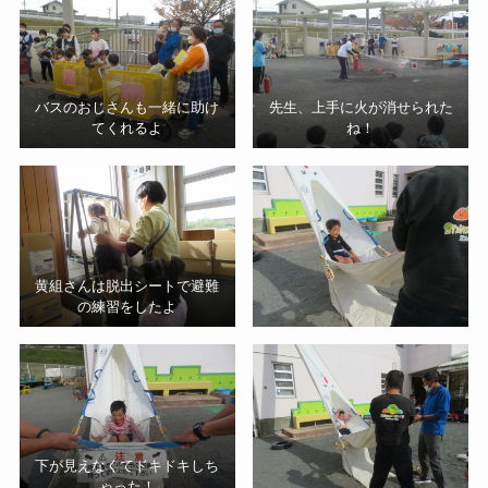
バスのおじさんも一緒に助け
先生、上手に火が消せられた
てくれるよ
ね！
黄組さんは脱出シートで避難
の練習をしたよ
下が見えなくてドキドキしち
ゃった！