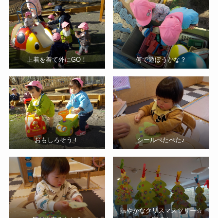
上着を着て外にGO！
何で遊ぼうかな？
おもしろそう！
シールぺたぺた♪
賑やかなクリスマスツリー☆