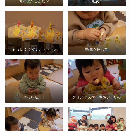
何が出来るかな？
完成！
もういくつ寝ると・・・♪
指先を使って
ぺったんこ！
クリスマスケーキおいしい♡