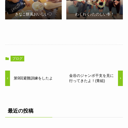
きなこ餅風おいしい♡
わくわく♪たのしい冬！
ブログ
金谷のジャンボ干支を見に
第9回避難訓練をしたよ
行ってきたよ！(青組)
最近の投稿