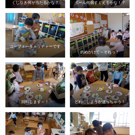
くじ引き何が当たるかな？
ボール何個すくえるかな！？
ユーフォ―キャッチャーです
☆
的めがけて～それっ！
回転します～！
どれにしようか迷っちゃう！