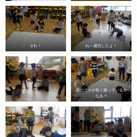
それ！
わ～成功したよ！
誰のコマが長く廻っているか
なあ？