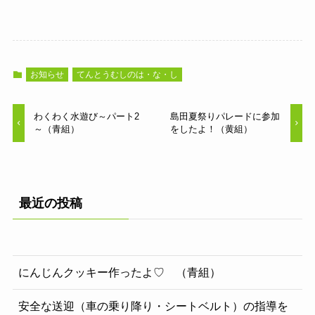
お知らせ
てんとうむしのは・な・し
わくわく水遊び～パート2
島田夏祭りパレードに参加
～（青組）
をしたよ！（黄組）
最近の投稿
にんじんクッキー作ったよ♡ （青組）
安全な送迎（車の乗り降り・シートベルト）の指導を