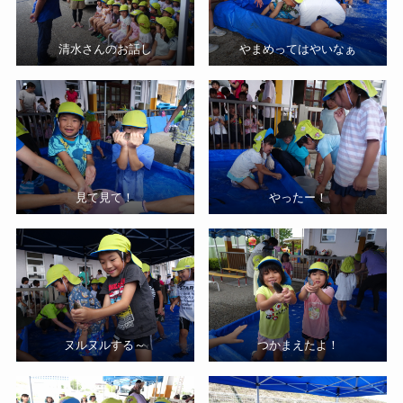
清水さんのお話し
やまめってはやいなぁ
見て見て！
やったー！
ヌルヌルする～
つかまえたよ！