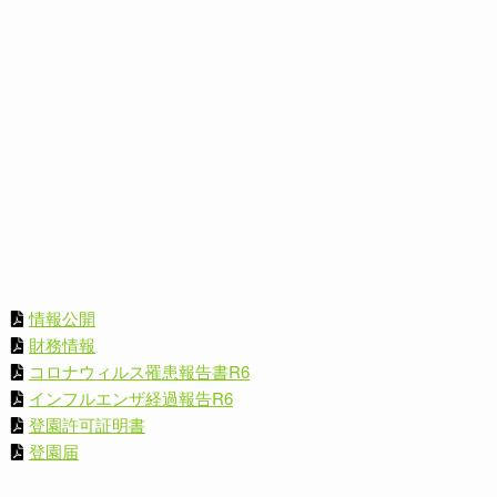
情報公開
財務情報
コロナウィルス罹患報告書R6
インフルエンザ経過報告R6
登園許可証明書
登園届